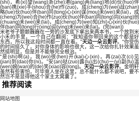
(shi)，希(xi)望(wang)浙(zhe)港(gang)两(liang)地(di)伙(huo)伴
(ban)携(xie)手(shou)合(he)作(zuo)，成(cheng)为(wei)战(zhan)
略(lue)伙(huo)伴(ban)同(tong)心(xin)谋(mou)未(wei)来(lai)，成
(cheng)为(wei)合(he)作(zuo)伙(huo)伴(ban)同(tong)向(xiang)创
(chuang)未(wei)来(lai)，成(cheng)为(wei)知(zhi)心(xin)伙(huo)
伴(ban)同(tong)行(xing)迎(ying)未(wei)来(lai)。(完(wan))
米老爷子颤颤巍巍在一旁的沙发底下拿出来两本书，一个放到米
小禾的手里，一个自己在翻阅：“我知道你带回来的这个都是好
东西，所以我这段时间都一直在看。”
天边一朵云影评
。“你受
的时间挺久了，对你身体的影响也很大，这一次给你扎针效果虽
然挺明显，但是并不能够完全根治。”
“是(shi)啊(a)，我(wo)很(hen)开(kai)心(xin)，再(zai)次(ci)见
(jian)到(dao)你(ni)。”安(an)哒(zuo)露(lu)出(chu)一(yi)副(fu)温
(wen)婉(wan)的(de)笑(xiao)容(rong)。
天边一朵云影评
。金明
虽然有些害怕，可毕竟人坐在这里，总不能什么都不说吧，要不
然岂不是显得他这个家主太窝囊了。
推荐阅读
网站地图