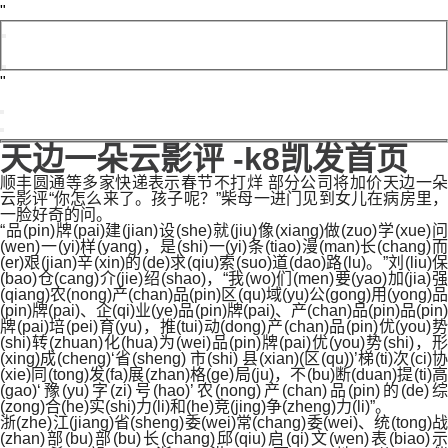
天边一朵云影评 -k8凯发首页
顺丰圆通等多家快递表示春节不打烊 部分公司将加价天边一朵
云影评“你怎么来了。孩子呢？”柴母一进门见到女儿在病房里，
一脸好奇的问。
“品(pin)牌(pai)建(jian)设(she)就(jiu)像(xiang)做(zuo)学(xue)问
(wen)一(yi)样(yang)，是(shi)一(yi)条(tiao)漫(man)长(chang)而
(er)艰(jian)辛(xin)的(de)求(qiu)索(suo)道(dao)路(lu)。”刘(liu)保
(bao)仓(cang)介(jie)绍(shao)，“我(wo)们(men)要(yao)加(jia)强
(qiang)农(nong)产(chan)品(pin)区(qu)域(yu)公(gong)用(yong)品
(pin)牌(pai)、企(qi)业(ye)品(pin)牌(pai)、产(chan)品(pin)品(pin)
牌(pai)培(pei)育(yu)，推(tui)动(dong)产(chan)品(pin)优(you)势
(shi)转(zhuan)化(hua)为(wei)品(pin)牌(pai)优(you)势(shi)，形
(xing)成(cheng)‘省(sheng) 市(shi) 县(xian)(区(qu))’梯(ti)次(ci)协
(xie)同(tong)发(fa)展(zhan)格(ge)局(ju)，不(bu)断(duan)提(ti)高
(gao)‘豫(yu)字(zi)号(hao)’农(nong)产(chan)品(pin)的(de)综
(zong)合(he)实(shi)力(li)和(he)竞(jing)争(zheng)力(li)”。
浙(zhe)江(jiang)省(sheng)委(wei)常(chang)委(wei)、统(tong)战
(zhan)部(bu)部(bu)长(chang)邱(qiu)启(qi)文(wen)表(biao)示