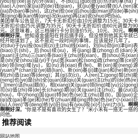
(you)些(xie)意(yi)外(wai)，不(bu)过(guo)既(ji)然(ran)拿(na)了
(liao)人(ren)家(jia)的(de)钱(qian)，就(jiu)要(yao)替(ti)人(ren)家
(jia)办(ban)事(shi)，这(zhe)些(xie)后(hou)面(mian)的(de)事(shi)
情(qing)看(kan)情(qing)况(kuang)再(zai)说(shuo)吧(ba)。
美团单车公告显示，7天卡无折扣价由10元调整为15元；30天卡
无折扣价由25元调整为35元；90天卡无折扣价由60元调整为90
元。这意味着，这三档骑行卡分别涨价5元、10元、30元。
啊
啊啊好深
。他知道金盛阳在背后搞手段，但没想到他其实早就已
经开始谋划了，这不是近一段时间的事情，应该是好几年了。
对(dui)于(yu)投(tou)资(zi)主(zhu)线(xian)，刘(liu)劲(jin)津(jin)表
(biao)示(shi)，后(hou)续(xu)，将(jiang)重(zhong)点(dian)关
(guan)注(zhu)三(san)条(tiao)主(zhu)线(xian)，首(shou)先(xian)
是(shi)受(shou)益(yi)于(yu)宽(kuan)松(song)政(zheng)策(ce)的
(de)领(ling)域(yu)，如(ru)消(xiao)费(fei)、新(xin)能(neng)源
(yuan)产(chan)业(ye)链(lian)、新(xin)基(ji)建(jian)和(he)新(xin)
制(zhi)造(zao)等(deng)；其(qi)次(ci)，人(ren)工(gong)智(zhi)能
(neng)也(ye)是(shi)全(quan)球(qiu)关(guan)注(zhu)的(de)热(re)
门(men)话(hua)题(ti)，相(xiang)关(guan)领(ling)域(yu)公(gong)
司(si)值(zhi)得(de)长(chang)期(qi)关(guan)注(zhu)；最(zui)后
(hou)，中(zhong)国(guo)特(te)色(se)主(zhu)题(ti)，国(guo)企
(qi)改(gai)革(ge)和(he)专(zhuan)精(jing)特(te)色(se)“小(xiao)巨
(ju)人(ren)”等(deng)依(yi)旧(jiu)有(you)吸(xi)引(yin)力(li)。
啊
啊啊好深
。“你是不是有喜欢的女生了？”米小禾有一搭无一搭
问他。
推荐阅读
网站地图