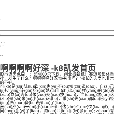
啊啊啊啊好深 -k8凯发首页
股市遭黑色周一：超4000只下跌，创业板新低！赛道股集体重
挫，发生了什么？啊啊啊啊好深“你有事吗？”校长的态度也非常
的不好。
可(ke)是(shi)陆(lu)欣(xin)也(ye)不(bu)知(zhi)道(dao)，自(zi)己
(ji)应(ying)该(gai)给(gei)她(ta)什(shi)么(me)样(yang)的(de)消
(xiao)息(xi)去(qu)做(zuo)交(jiao)换(huan)，当(dang)然(ran)这
(zhe)是(shi)米(mi)小(xiao)禾(he)，事(shi)先(xian)都(du)已(yi)经
(jing)准(zhun)备(bei)好(hao)了(liao)。
虽(sui)然(ran)米(mi)小(xiao)禾(he)这(zhe)么(me)快(kuai)就(jiu)
同(tong)意(yi)了(liao)，陶(tao)菲(fei)菲(fei)多(duo)少(shao)有