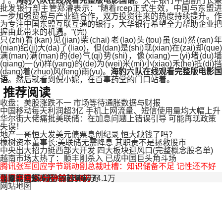
了。
海豹六队在线观看完整版电影国语
。大华银行中国副行长兼
批发银行部主管郑濬表示：“随着rcep正式生效，中国与东盟进
一步加强贸易与产业链合作，双方投资往来的热度持续提升。作
为专注中国东盟互联互通的银行，大华银行希望全力帮助企业把
握由此带来的机遇。”(完)
只(zhi)看(kan)见(jian)柴(chai)老(lao)头(tou)虽(sui)然(ran)年
(nian)纪(ji)大(da)了(liao)，但(dan)是(shi)现(xian)在(zai)却(que)
满(man)满(man)的(de)气(qi)势(shi)，像(xiang)一(yi)堵(du)墙
(qiang)一(yi)样(yang)的(de)为(wei)米(mi)小(xiao)禾(he)抵(di)挡
(dang)着(zhuo)风(feng)雨(yu)。
海豹六队在线观看完整版电影
语
。然后就看到倪小妮，在百事药堂的门口站着。
推荐阅读
收盘：美股涨跌不一 市场等待通胀数据与财报
中国移动每天利润超3亿 手机上网流量、短信使用量均大幅上升
华尔街大佬痛批美联储：在加息问题上错误引导 可能再现政策
失误！
地产一哥恒大发美元债票息创纪录 恒大缺钱了吗？
橡树资本董事长:美联储无需降息 其职责不是拯救股市
中央出大招力挺西部大开发 四大板块迎风口(完整概念股名单)
越南市场太热了：顺丰刚杀入 已成中国巨头角斗场
腾讯张军回应字节跳动副总裁吐槽：知识储备不足 记性还不好
长安街知事
观察者网
南方都市报
北晚在线
每日经济新闻网
环球网
足坛欧美汇
射门中国
8分钟前
12分钟前
12分钟前
33分钟前
4分钟前
58分钟前
17分钟前
45.2万
15分钟前
9.6万
33.4万
31.6万
34.2万
30.6万
5.3万
34.1万
网站地图