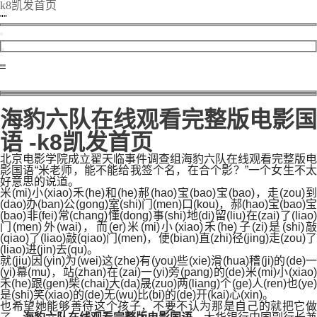
k8凯发首页
海豹六队在线观看完整版电影国
语 -k8凯发首页
北京电影学院成立翟天临事件调查组海豹六队在线观看完整版电
影国语“米老师，能不能给我签个名，在合个影？”一个女生不太
好意思的说道。
米(mi)小(xiao)禾(he)和(he)郝(hao)宝(bao)宝(bao)，走(zou)到
(dao)办(ban)公(gong)室(shi)门(men)口(kou)，郝(hao)宝(bao)宝
(bao)非(fei)常(chang)懂(dong)事(shi)地(di)留(liu)在(zai)了(liao)
门(men)外(wai)，而(er)米(mi)小(xiao)禾(he)子(zi)是(shi)敲
(qiao)了(liao)敲(qiao)门(men)，便(bian)直(zhi)径(jing)走(zou)了
(liao)进(jin)去(qu)。
就(jiu)因(yin)为(wei)这(zhe)有(you)些(xie)滑(hua)稽(ji)的(de)一
(yi)幕(mu)，站(zhan)在(zai)一(yi)旁(pang)的(de)米(mi)小(xiao)
禾(he)跟(gen)柴(chai)大(da)晟(zuo)两(liang)个(ge)人(ren)也(ye)
是(shi)笑(xiao)的(de)无(wu)比(bi)的(de)开(kai)心(xin)。
也希望她能够善待这个孩子，不要不认为那是自己的就把它做