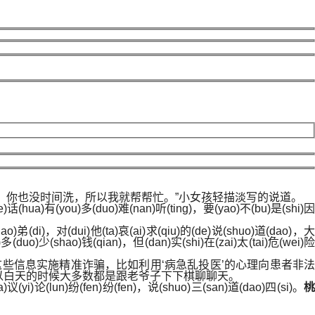
，你也没时间洗，所以我就帮帮忙。”小女孩轻描淡写的说道。
(de)话(hua)有(you)多(duo)难(nan)听(ting)，要(yao)不(bu)是(shi)因
ao)弟(di)，对(dui)他(ta)哀(ai)求(qiu)的(de)说(shuo)道(dao)，大
)多(duo)少(shao)钱(qian)，但(dan)实(shi)在(zai)太(tai)危(wei)险
这些信息实施精准诈骗，比如利用‘病急乱投医’的心理向患者非法
以白天的时候大多数都是跟老爷子下下棋聊聊天。
na)议(yi)论(lun)纷(fen)纷(fen)，说(shuo)三(san)道(dao)四(si)。
桃