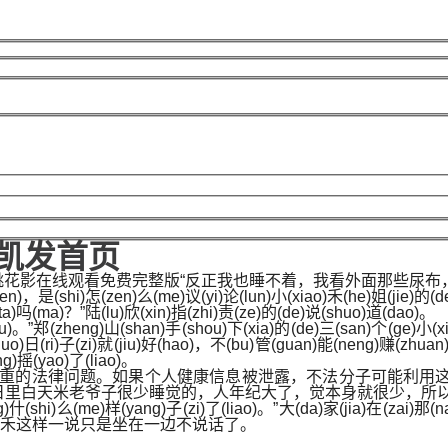
8凯发首页
桃花影在线观看免费完整版“反正我也睡不着，我看外面那些尿布
(ren)，是(shi)怎(zen)么(me)议(yi)论(lun)小(xiao)禾(he)姐(jie)的
(ta)吗(ma)？”陆(lu)欣(xin)指(zhi)责(ze)的(de)说(shuo)道(dao)。
)。”郑(zheng)山(shan)手(shou)下(xia)的(de)三(san)个(ge)小(xi
guo)日(ri)子(zi)就(jiu)好(hao)，不(bu)管(guan)能(neng)赚(zhuan
ng)摇(yao)了(liao)。
更严重的法律问题。如果个人健康信息被泄露，不法分子可能利用
日里白天米老爷子很少睡觉的，人年纪大了，觉本身就很少，所
g)什(shi)么(me)样(yang)子(zi)了(liao)。”大(da)家(jia)在(zai)那(
禾这样一说只是坐在一边不说话了。