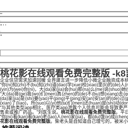
桃花影在线观看免费完整版 -k
企业信贷需求加速回暖 业界建言进一步降低小微企业融资成本
“你(ni)知(zhi)不(bu)知(zhi)道(dao)学(xue)校(xiao)里(li)的(de)人
(yin)为(wei)你(ni)，大(da)家(jia)会(hui)那(na)么(me)说(shuo)她
“大(da)哥(ge)我(wo)们(men)真(zhen)的(de)不(bu)想(xiang)去(qu
(da)家(jia)是(shi)要(yao)平(ping)平(ping)安(an)安(an)的(de)过(
(xian)了(liao)，所(suo)以(yi)他(ta)们(men)还(huan)是(shi)动(do
“与其他类型app相比，医疗类app泄露个人信息可能会导致
售卖或推广药品。”刘医生说。
桃花影在线观看免费完整版
。平
“你(ni)看(kan)看(kan)老(lao)人(ren)家(jia)，都(du)饿(e)成(chen
花影在线观看免费完整版
。柴老头是自知道自己理亏的，被米小