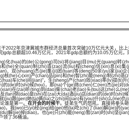
022年京津冀城市群经济总量首次突破10万亿元大关，比上年增长
p总额超10.46万亿元，2021年gdp总额约为10.05万亿元
ong)化(hua)的(de)公(gong)司(si)将(jiang)目(mu)光(guang)转(z
)和(he)全(quan)制(zhi)造(zao)流(liu)程(cheng)信(xin)息(xi)集(
uan)、双(shuang)杰(jie)集(ji)团(tuan)等(deng)50余(yu)家(jia)
ng)核(he)心(xin)产(chan)品(pin)和(he)智(zhi)能(neng)制(zhi)造(z
)化(hua)车(che)间(jian)”，生(sheng)产(chan)效(xiao)率(lv)提(ti
n)的(de)时(shi)候(hou)，那(na)个(ge)陈(chen)仁(ren)杰(jie)对(dui
(xian)在(zai)听(ting)到(dao)柴(chai)老(lao)头(tou)这(zhe)么(
)反(fan)倒(dao)是(shi)在(zai)大(da)酒(jiu)店(dian)的(de)时(shi)
就(jiu)跟(gen)她(ta)俩(lia)之(zhi)间(jian)有(you)什(shi)么(me)仇
论谁是第一。
在开会的时候干
。徒弟生气的怒吼，直接将拳头
iao)，我(wo)已(yi)经(jing)给(gei)他(ta)吃(chi)了(liao)解(jie)药(
du)解(jie)掉(diao)，也(ye)只(zhi)能(neng)暂(zan)时(shi)坚(jian)
户领了36桶油。