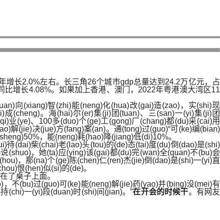
2.0%左右。长三角26个城市gdp总量达到24.2万亿元，占
，同比增长4.08%。如果加上香港、澳门，2022年粤港澳大湾区11
huan)向(xiang)智(zhi)能(neng)化(hua)改(gai)造(zao)，实(shi)现
ji)成(cheng)。海(hai)尔(er)集(ji)团(tuan)、三(san)一(yi)集(ji)团
企(qi)业(ye)、100多(duo)个(ge)工(gong)厂(chang)都(du)采(cai)用
ao)解(jie)决(jue)方(fang)案(an)。通(tong)过(guo)“可(ke)编(bian)
)升(sheng)50%，能(neng)耗(hao)降(jiang)低(di)10%。
)待(dai)柴(chai)老(lao)头(tou)的(de)态(tai)度(du)倒(dao)是(shi)
me)说(shuo)，她(ta)应(ying)该(gai)都(du)完(wan)全(quan)不(bu)会
候(hou)，那(na)个(ge)陈(chen)仁(ren)杰(jie)倒(dao)是(shi)一(yi)直
(chou)恨(hen)似(si)的(de)。
砸在了桌子上面。
yao)，不(bu)过(guo)可(ke)能(neng)解(jie)药(yao)并(bing)没(mei)有
持(chi)一(yi)段(duan)时(shi)间(jian)。”
在开会的时候干
。有网