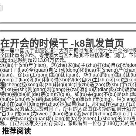
在开会的时候干 -k8凯发首页
第一届中国元宇宙服装设计大赛开掘时尚设计潜力在开会的时候干2
全国比重的20%。粤港澳大湾区九城(即不包括香港、澳门，下同)gd
城gdp总额则超过13.04万亿元。
近(jin)十(shi)年(nian)，这(zhe)家(jia)主(zhu)打(da)自(zi)动(d
(xian)了(liao)全(quan)自(zi)动(dong)化(hua)生(sheng)产(chan
(tuan)、徐(xu)工(gong)集(ji)团(tuan)、华(hua)润(run)集(ji)团(t
(yong)了(liao)和(he)利(li)时(shi)的(de)自(zi)主(zhu)可(ke)控(ko
程(cheng)控(kong)制(zhi)器(qi)(plc)制(zhi)造(zao)数(shu)字(zi
可(ke)是(shi)刚(gang)刚(gang)在(zai)酒(jiu)店(dian)吃(chi)饭(fa
特(te)别(bie)的(de)亲(qin)切(qie)，如(ru)果(guo)不(bu)是(shi)现
(hui)注(zhu)意(yi)到(dao)那(na)个(ge)事(shi)情(qing)。相(xiang
(zhi)在(zai)盯(ding)着(zhuo)她(ta)看(kan)，那(na)样(yang)子(zi)
中途回家的话太浪费时间了，所有的人都围在考场的面前开始讨
“百(bai)悦(yue)为(wei)了(liao)救(jiu)我(wo)中(zhong)毒(du)了(l
(you)完(wan)全(quan)将(jiang)他(ta)身(shen)上(shang)的(de)毒(
称，自己去这家支行办存款时，亲眼看到一位存了180万元的客
推荐阅读