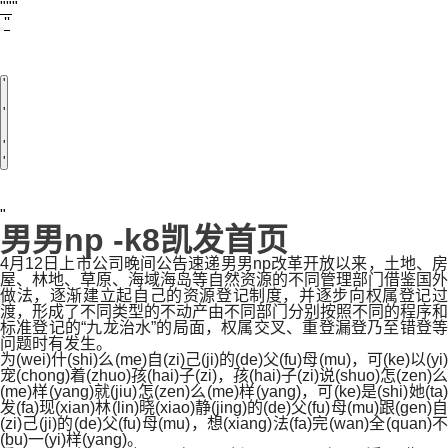
男男np -k8凯发首页
4月12日上市公司晚间公告速递男男np改革开放以来，土地、房
屋、林地、草原、海域海岛等自然资源的不同管理部门借鉴国外
做法，逐渐建立起自己的资源登记制度，并逐步向权属登记过
渡，形成了不同类型的不动产由不同部门分别按照不同的程序和
标准登记的“九龙治水”的局面，权属交叉、重登漏登乃至错登等
问题时有发生。
为(wei)什(shi)么(me)自(zi)己(ji)的(de)父(fu)母(mu)，可(ke)以(yi)
宠(chong)着(zhuo)孩(hai)子(zi)，孩(hai)子(zi)说(shuo)怎(zen)么
(me)样(yang)就(jiu)怎(zen)么(me)样(yang)，可(ke)是(shi)她(ta)
发(fa)现(xian)林(lin)晓(xiao)静(jing)的(de)父(fu)母(mu)跟(gen)自
(zi)己(ji)的(de)父(fu)母(mu)，想(xiang)法(fa)完(wan)全(quan)不
(bu)一(yi)样(yang)。