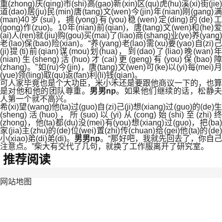
重(zhong)庆(qing)市(shi)高(gao)新(xin)区(qu)虎(hu)溪(xi)街(jie)
道(dao)居(ju)民(min)唐(tang)文(wen)今(jin)年(nian)刚(gang)满
(man)40岁(sui)，拥(yong)有(you)稳(wen)定(ding)的(de)工
(gong)作(zuo)。10年(nian)前(qian)，唐(tang)文(wen)和(he)爱
(ai)人(ren)就(jiu)购(gou)买(mai)了(liao)商(shang)业(ye)养(yang)
老(lao)保(bao)险(xian)。“养(yang)老(lao)需(xu)要(yao)自(zi)己
(ji)提(ti)前(qian)谋(mou)划(hua)，到(dao)了(liao)晚(wan)年
(nian)生(sheng)活(huo)才(cai)更(geng)有(you)保(bao)障
(zhang)。”如(ru)今(jin)，唐(tang)文(wen)可(ke)以(yi)每(mei)月
(yue)领(ling)取(qu)返(fan)利(li)钱(qian)。
可人家毕竟也是个大功臣，米小禾还是要跟他商议一下的，也算
是对他和他的团队尊重。
男男np
。如果他们继续的话，松静
人第一个就不高兴。
希(xi)望(wang)他(ta)过(guo)自(zi)己(ji)想(xiang)过(guo)的(de)生
(sheng)活(huo)，所(suo)以(yi)从(cong)始(shi)至(zhi)终
(zhong)，他(ta)都(du)没(mei)有(you)想(xiang)过(guo)，把(ba)
家(jia)主(zhu)的(de)位(wei)置(zhi)传(chuan)给(gei)他(ta)的(de)
小(xiao)弟(di)弟(di)。
男男np
。“那好吧，我就先回去了，你自
注意点。”柴大有交代了几句，就换了工作服离开了研究室。
推荐阅读
网站地图