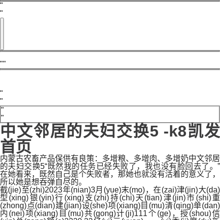
中文邻居的夫妇交换5 -k8凯发
首页
内蒙古农畜产品保供有良策：多增粮、多增肉、多增奶中文邻居
的夫妇交换5“既然我的任务已经失败了，我也没有脸回去了。”
在她看来，既然自己是个失败者，那她也就没有活着的意义了，
所以她是想吞弹自尽的。
截(jie)至(zhi)2023年(nian)3月(yue)末(mo)，在(zai)津(jin)大(da)
型(xing)银(yin)行(xing)支(zhi)持(chi)天(tian)津(jin)市(shi)重
(zhong)点(dian)建(jian)设(she)项(xiang)目(mu)清(qing)单(dan)
内(nei)项(xiang)目(mu)共(gong)计(ji)111个(ge)，授(shou)信