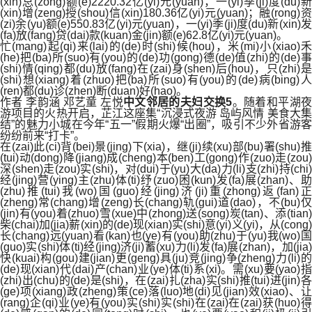
(xin)总(zong)额(e)2220.32亿(yi)元(yuan)，一(yi)季(ji)度(du)新
(xin)增(zeng)授(shou)信(xin)180.36亿(yi)元(yuan)；融(rong)资
(zi)余(yu)额(e)550.83亿(yi)元(yuan)，一(yi)季(ji)度(du)新(xin)发
(fa)放(fang)贷(dai)款(kuan)金(jin)额(e)62.8亿(yi)元(yuan)。
忙(mang)起(qi)来(lai)的(de)时(shi)候(hou)，米(mi)小(xiao)禾
(he)把(ba)所(suo)有(you)的(de)功(gong)德(de)值(zhi)的(de)事
(shi)情(qing)都(du)放(fang)在(zai)身(shen)后(hou)，只(zhi)是
(shi)想(xiang)着(zhuo)把(ba)所(suo)有(you)的(de)病(bing)人
(ren)都(du)诊(zhen)断(duan)好(hao)。
作者 李韵涵 邓艺童 左悦
中文邻居的夫妇交换5
。随着和平湖
游项目的火热开启，芷江这座集“沉浸式夜游 岛屿风情 美食大集
结”的魅力小城在今年“五一”假期火爆“出圈”，吸引不少外省游客
纷纷前来“打卡”。
在(zai)此(ci)背(bei)景(jing)下(xia)，继(ji)续(xu)部(bu)署(shu)推
(tui)动(dong)降(jiang)成(cheng)本(ben)工(gong)作(zuo)走(zou)
深(shen)走(zou)实(shi)，对(dui)于(yu)大(da)力(li)支(zhi)持(chi)
经(jing)营(ying)主(zhu)体(ti)纾(zuo)困(kun)发(fa)展(zhan)、助
(zhu)推(tui)我(wo)国(guo)经(jing)济(ji)重(zhong)返(fan)正
(zheng)常(chang)增(zeng)长(chang)轨(gui)道(dao)，不(bu)仅
(jin)有(you)着(zhuo)雪(xue)中(zhong)送(song)炭(tan)、添(tian)
柴(chai)加(jia)薪(xin)的(de)现(xian)实(shi)意(yi)义(yi)，从(cong)
长(chang)远(yuan)看(kan)也(ye)有(you)助(zhu)于(yu)我(wo)国
(guo)实(shi)体(ti)经(jing)济(ji)蓄(xu)力(li)发(fa)展(zhan)，加(jia)
快(kuai)构(gou)建(jian)更(geng)具(ju)竞(jing)争(zheng)力(li)的
(de)现(xian)代(dai)产(chan)业(ye)体(ti)系(xi)。需(xu)要(yao)指
(zhi)出(chu)的(de)是(shi)，在(zai)扎(zha)实(shi)推(tui)进(jin)各
(ge)项(xiang)政(zheng)策(ce)落(luo)地(di)见(jian)效(xiao)、让
(rang)企(qi)业(ye)有(you)实(shi)实(shi)在(zai)在(zai)获(huo)得