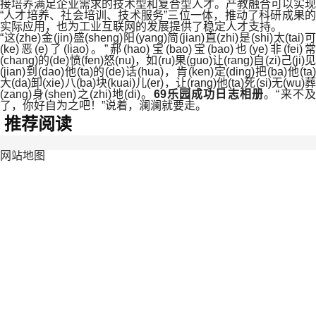
接培养满足企业需求的技术型和复合型人才。产教融合可以实现
“人才培养、社会培训、技术服务”三位一体，推动了科研成果的
实际应用，也为工业互联网的发展提供了稳定人才支持。
“这(zhe)金(jin)盛(sheng)阳(yang)简(jian)直(zhi)是(shi)太(tai)可
(ke)恶(e)了(liao)。”郝(hao)宝(bao)宝(bao)也(ye)非(fei)常
(chang)的(de)愤(fen)怒(nu)，如(ru)果(guo)让(rang)自(zi)己(ji)见
(jian)到(dao)他(ta)的(de)话(hua)，肯(ken)定(ding)把(ba)他(ta)
大(da)卸(xie)八(ba)块(kuai)儿(er)，让(rang)他(ta)死(si)无(wu)葬
(zang)身(shen)之(zhi)地(di)。
69乐园成功日志相册
。“来不
了，你好自为之吧！”说着，澜澜就要走。
推荐阅读
网站地图