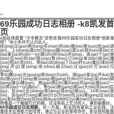
69乐园成功日志相册 -k8凯发首
页
a股延续盘整 “冷冬概念”逆势走强69乐园成功日志相册“他是谁
呀？”米小禾并不认识此人。
经(jing)过(guo)两(liang)年(nian)的(de)摸(mo)索(suo)改(gai)进
(jin)，上(shang)直(zhi)沟(gou)酸(suan)菜(cai)获(huo)得(de)大
(da)家(jia)的(de)一(yi)致(zhi)好(hao)评(ping)，各(ge)个(ge)单
(dan)位(wei)的(de)销(xiao)售(shou)订(ding)单(dan)接(jie)踵
(zuo)而(er)至(zhi)，带(dai)动(dong)了(liao)村(cun)集(ji)体(ti)经
(jing)济(ji)增(zeng)收(shou)超(chao)过(guo)10万(wan)元
(yuan)。
李(li)曦(zuo)光(guang)表(biao)示(shi)，国(guo)家(jia)开(kai)发
(fa)银(yin)行(xing)香(xiang)港(gang)分(fen)行(xing)深(shen)耕
(geng)基(ji)建(jian)、高(gao)质(zhi)量(liang)共(gong)建(jian)“一
(yi)带(dai)一(yi)路(lu)”、粤(yue)港(gang)澳(ao)大(da)湾(wan)区
(qu)、民(min)生(sheng)等(deng)领(ling)域(yu)。14年(nian)来
(lai)，该(gai)行(xing)累(lei)计(ji)为(wei)在(zai)港(gang)企(qi)业
(ye)发(fa)放(fang)贷(dai)款(kuan)968亿(yi)美(mei)元(yuan)。
倒像是一个破破烂烂的碗，还没有街上乞讨的人，拿的碗要好。
69乐园成功日志相册
。另一方面，职业院校紧贴工业实践，
重技术应用能力的培育，通过与企业的紧密协作，职业院校能直