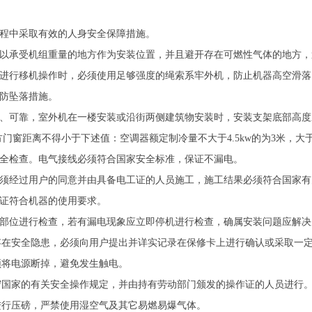
过程中采取有效的人身安全保障措施。
足以承受机组重量的地方作为安装位置，并且避开存在可燃性气体的地方
或进行移机操作时，必须使用足够强度的绳索系牢外机，防止机器高空滑落
行防坠落措施。
定、可靠，室外机在一楼安装或沿街两侧建筑物安装时，安装支架底部高度
窗距离不得小于下述值：空调器额定制冷量不大于4.5kw的为3米，大于4
安全检查。电气接线必须符合国家安全标准，保证不漏电。
必须经过用户的同意并由具备电工证的人员施工，施工结果必须符合国家
保证符合机器的使用要求。
各部位进行检查，若有漏电现象应立即停机进行检查，确属安装问题应解
源存在安全隐患，必须向用户提出并详实记录在保修卡上进行确认或采取一
须将电源断掉，避免发生触电。
遵守国家的有关安全操作规定，并由持有劳动部门颁发的操作证的人员进行
气进行压磅，严禁使用湿空气及其它易燃易爆气体。