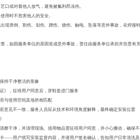
对工艺口或对着他人放气，避免被氟利昂冻伤。
器使用时不危害他人的安全。
避免出现滑倒、割伤、划伤、蹭伤、烧伤、触电、坠落等意外事故，在焊接
督检查，如因服务单位的原因造成意外事故，责任由服务单位承担并负责有
，保持干净整洁的形象
务证》，征得用户同意后，穿鞋套进门服务
是否与使用空间及场所相匹配
，若意见不一致，服务人员应从技术和环境角度解释，最终确定安装位置
》
调清擦干净，并清理现场。借用物品需征得用户同意，并小心搬动，确保
督卡——用户填写安装监督内容，并请用户签名确认，告知用户日常清洗