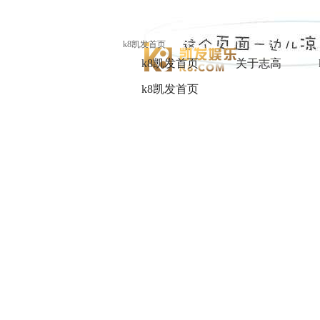
k8凯发首页
k8凯发首页
关于志高
k8凯发首页