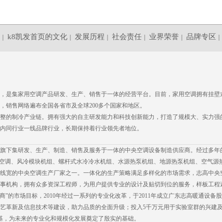
k8凯发首页的文化
发展历程
社会责任
业界荣誉
品牌专区
｜
｜
｜
｜
｜
｜
，是集家用空调产品研发、生产、销售于一体的经营平台。目前，家用空调拥有挂壁式、
力，销售网络遍布全国各省市及全球200多个国家和地区。
完整的制冷产业链。拥有强大的自主研发能力和科技创新能力，打造了规模大、实力强
身国内同行业一线品牌行业，长期保持着行业领先者地位。
控股旗下集研发、生产、制造、销售及服务于一体的中央空调设备制造供应商。经过多年
联中央空调、风冷模块机组、螺杆式水冷冷水机组、水源热泵机组、地源热泵机组、空气
线宽的中央空调生产厂家之一。一体化的生产策略满足多样化的市场需求，志高中央空
办事机构，拥有众多资深工程师，为用户提供专业的设计及贴切到位的服务，样板工程
的市场目标，2010年经过一系列的专业化改革，于2011年成立广东志高暖通设
艺革新及信息技术等建设，助力品质的全面升级；投入5千万元用于实验室群的兴建及新
基，为未来的专业化和规模化发展奠定了殷实的基础。