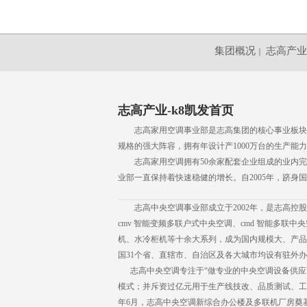
集团概况
志高产业
｜
志高产业-k8凯发首页
志高家用空调事业部是志高集团的核心事业板块
规格的强大阵容，拥有年设计产1000万台的生产能
志高家用空调拥有50余家配套企业组成的业内
业部一直保持着快速稳健的增长。自2005年，跻
志高中央空调事业部成立于2002年，是志高
cmv 智能变频多联户式中央空调、cmd 智能多
机、水冷柜机等十余大系列，成为国内规模大、产品
国31个省、直辖市、自治区及各大城市均设有驻外
志高中央空调专注于“做专业的中央空调设备供应商”
模式；并斥资过亿元用于生产线技改、品质测试、工
年6月，志高中央空调新综合办公楼及多联机厂房奠