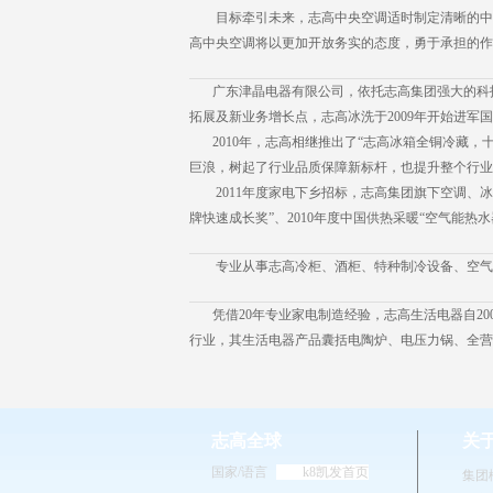
目标牵引未来，志高中央空调适时制定清晰的中长
高中央空调将以更加开放务实的态度，勇于承担的作
广东津晶电器有限公司，依托志高集团强大的科技
拓展及新业务增长点，志高冰洗于2009年开始进
2010年，志高相继推出了“志高冰箱全铜冷藏，十
巨浪，树起了行业品质保障新标杆，也提升整个行业
2011年度家电下乡招标，志高集团旗下空调、冰
牌快速成长奖”、2010年度中国供热采暖“空气能热
专业从事志高冷柜、酒柜、特种制冷设备、空气
凭借20年专业家电制造经验，志高生活电器自20
行业，其生活电器产品囊括电陶炉、电压力锅、全营
志高全球
关
国家/语言
k8凯发首页
集团