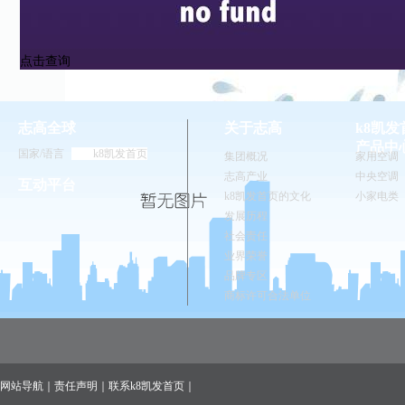
点击查询
志高全球
关于志高
k8凯
产品中
国家/语言
k8凯发首页
集团概况
家用空调
志高产业
中央空调
互动平台
k8凯发首页的文化
小家电类
发展历程
社会责任
业界荣誉
品牌专区
商标许可合法单位
网站导航
｜
责任声明
｜
联系k8凯发首页
｜