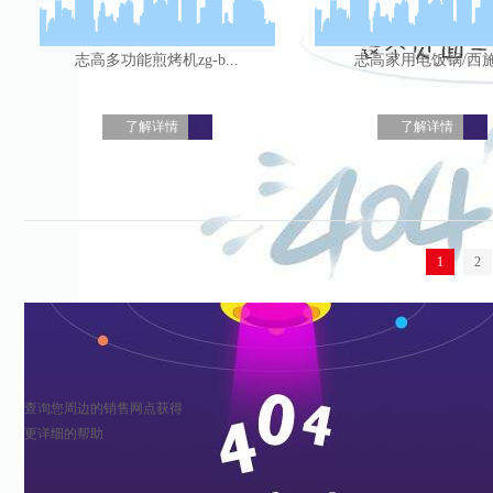
志高多功能煎烤机zg-b...
志高家用电饭锅/西施.
了解详情
了解详情
1
2
查询您周边的销售网点获得
更详细的帮助