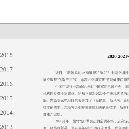
2018
2020-
2017
近日，
“新随风动 格局谁塑2020-2021中
润空调获“优选产品”奖；志高k1空调荣获“节能健康口碑
2016
中国空调行业高峰论坛由中国家用电器协会、国
机构以及数十家媒体。论坛不仅对
2020冷年表现优
2015
编、志高等家电品牌代表参加了《新能效、新风向、新
技术的需求，志高将会把呼吸健康相关的新技术、新材料
2014
健康产业线。
2020冷年，面对“疫”军突起的空调市场，志
2013
新一级能效新品，更在今年6月份由政府牵头，联合钟南