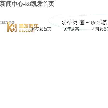
新闻中心-k8凯发首页
k8凯发首页
k8凯发首页
关于志高
k8凯发