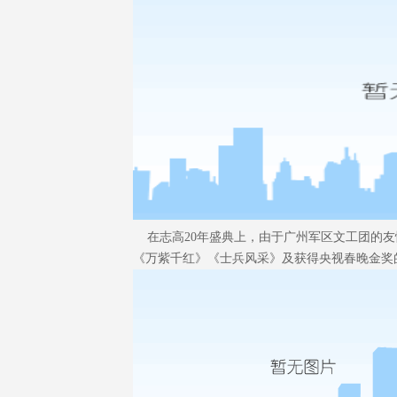
在志高20年盛典上，由于广州军区文工团的友
《万紫千红》《士兵风采》及获得央视春晚金奖