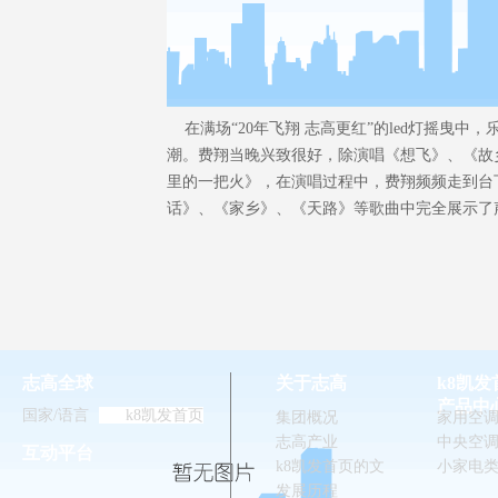
在满场“20年飞翔 志高更红”的led灯摇曳
潮。费翔当晚兴致很好，除演唱《想飞》、《故
里的一把火》，在演唱过程中，费翔频频走到台下
话》、《家乡》、《天路》等歌曲中完全展示了
志高全球
关于志高
k8凯
产品中
国家/语言
k8凯发首页
集团概况
家用空
志高产业
中央空
互动平台
k8凯发首页的文
小家电
化
发展历程