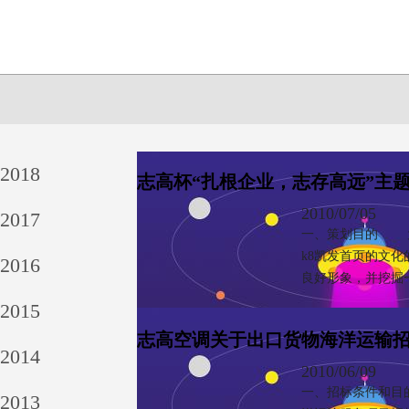
2018
志高杯“扎根企业，志存高远”主
2010/07/05
2017
一、策划目的 为
k8凯发首页的文
2016
良好形象，并挖掘一
2015
志高空调关于出口货物海洋运输
2014
2010/06/09
一、招标条件和目
2013