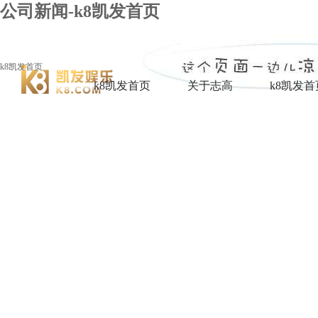
公司新闻-k8凯发首页
k8凯发首页
k8凯发首页
关于志高
k8凯发