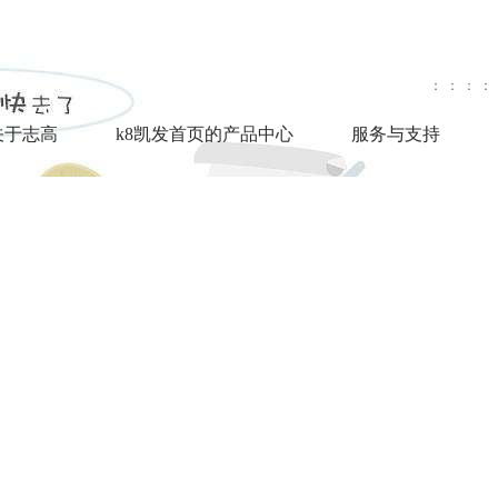
：
：
：
：
关于志高
k8凯发首页的产品中心
服务与支持