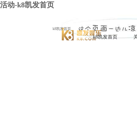
活动-k8凯发首页
k8凯发首页
k8凯发首页