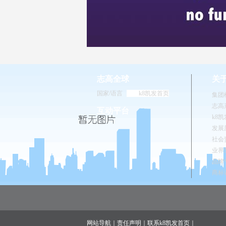
志高全球
关
国家/语言
k8凯发首页
集团
志高
互动平台
k8
发展
社会
业界
品牌
商标
网站导航
｜
责任声明
｜
联系k8凯发首页
｜