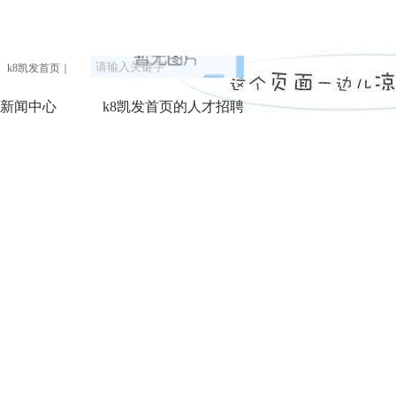
k8凯发首页
｜
新闻中心
k8凯发首页的人才招聘