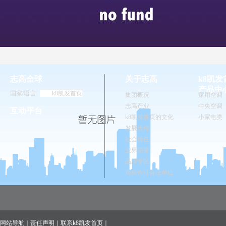
志高全球
关于志高
k8凯
产品中
国家/语言
k8凯发首页
集团概况
家用空调
志高产业
中央空调
互动平台
k8凯发首页的文化
小家电类
发展历程
社会责任
业界荣誉
品牌专区
商标许可合法单位
网站导航
｜
责任声明
｜
联系k8凯发首页
｜