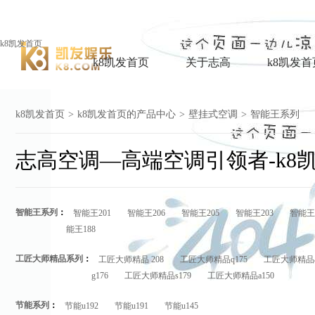
k8凯发首页
k8凯发首页
关于志高
k8凯发
k8凯发首页
>
k8凯发首页的产品中心
>
壁挂式空调
>
智能王系列
志高空调—高端空调引领者-k8
智能王系列
：
智能王201
智能王206
智能王205
智能王203
智能王4
能王188
工匠大师精品系列
：
工匠大师精品 208
工匠大师精品q175
工匠大师精品a
g176
工匠大师精品s179
工匠大师精品a150
节能系列
：
节能u192
节能u191
节能u145