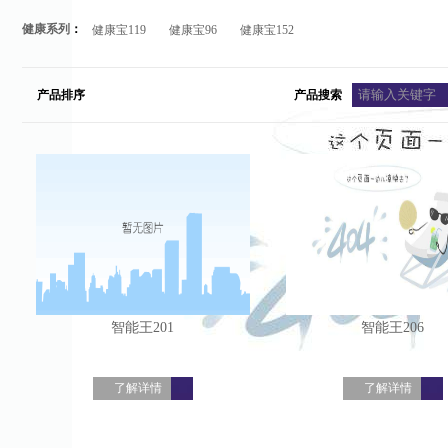
健康系列
：
健康宝119
健康宝96
健康宝152
产品排序
产品搜索
智能王201
智能王206
了解详情
了解详情