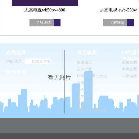
志高电视wb50tv-4800
志高电视 ewb-550w
了解详情
了解详情
志高全球
关于志高
k8凯
产品中
国家/语言
k8凯发首页
集团概况
家用空调
志高产业
中央空调
互动平台
k8凯发首页的文化
小家电类
发展历程
社会责任
业界荣誉
品牌专区
商标许可合法单位