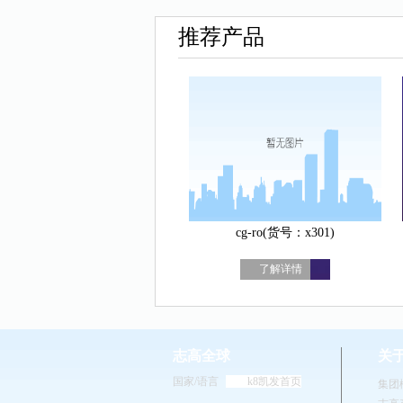
推荐产品
cg-ro(货号：x301)
了解详情
志高全球
关
国家/语言
k8凯发首页
集团