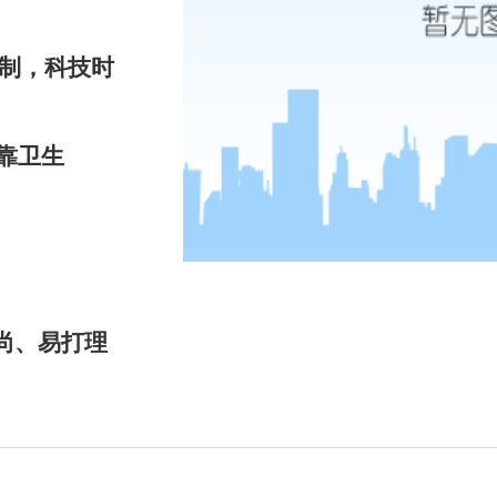
控制，科技时
可靠卫生
时尚、易打理