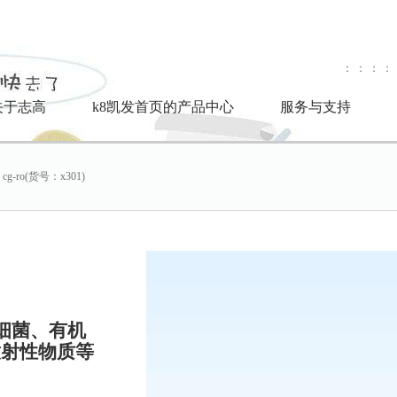
：
：
：
：
关于志高
k8凯发首页的产品中心
服务与支持
>
cg-ro(货号：x301)
、细菌、有机
放射性物质等