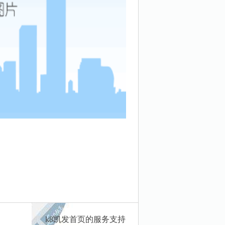
k8凯发首页的服务支持