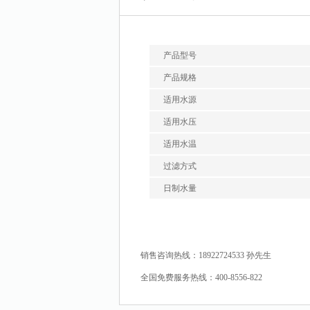
产品型号
产品规格
适用水源
适用水压
适用水温
过滤方式
日制水量
销售咨询热线：18922724533 孙先生
全国免费服务热线：400-8556-822