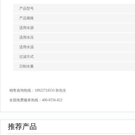
产品型号
产品规格
适用水源
适用水压
适用水温
过滤方式
日制水量
销售咨询热线：18922724533 孙先生
全国免费服务热线：400-8556-822
推荐产品