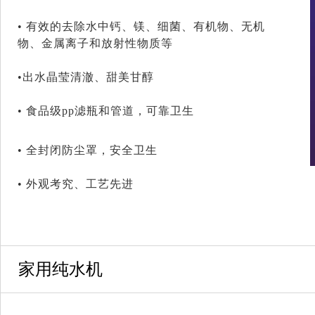
• 有效的去除水中钙、镁、细菌、有机物、无机
物、金属离子和放射性物质等
•出水晶莹清澈、甜美甘醇
• 食品级pp滤瓶和管道，可靠卫生
• 全封闭防尘罩，安全卫生
• 外观考究、工艺先进
家用纯水机