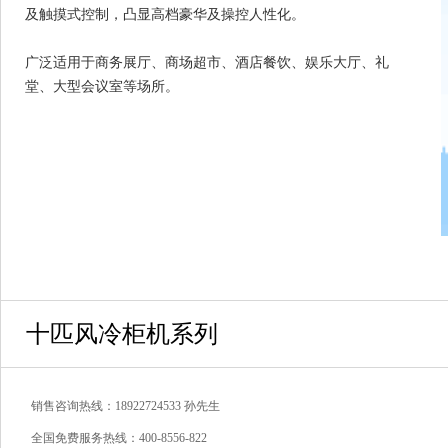
及触摸式控制，凸显高档豪华及操控人性化。
广泛适用于商务展厅、商场超市、酒店餐饮、娱乐大厅、礼
堂、大型会议室等场所。
十匹风冷柜机系列
销售咨询热线：18922724533 孙先生
全国免费服务热线：400-8556-822