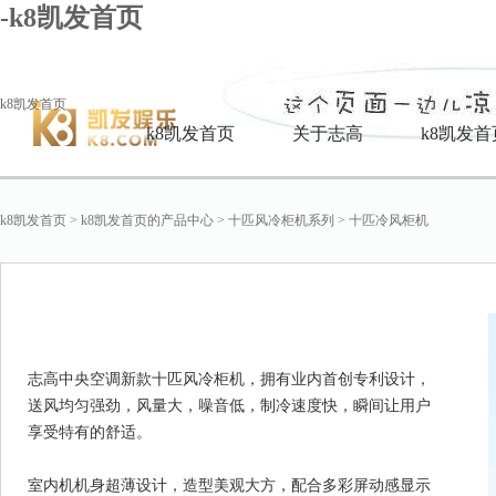
-k8凯发首页
k8凯发首页
k8凯发首页
关于志高
k8凯发
k8凯发首页
>
k8凯发首页的产品中心
>
十匹风冷柜机系列
>
十匹冷风柜机
志高中央空调新款十匹风冷柜机，拥有业内首创专利设计，
送风均匀强劲，风量大，噪音低，制冷速度快，瞬间让用户
享受特有的舒适。
室内机机身超薄设计，造型美观大方，配合多彩屏动感显示