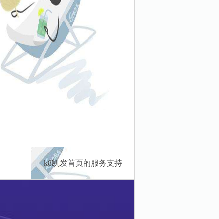
k8凯发首页的服务支持